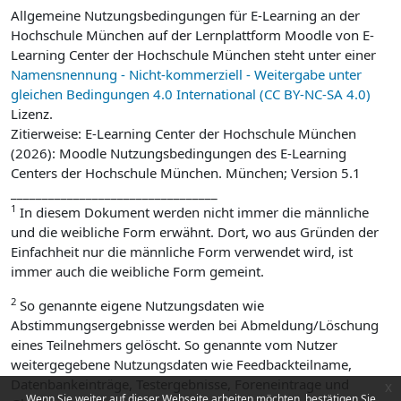
Allgemeine Nutzungsbedingungen für E-Learning an der
Hochschule München auf der Lernplattform Moodle von E-
Learning Center der Hochschule München steht unter einer
Namensnennung - Nicht-kommerziell - Weitergabe unter
gleichen Bedingungen 4.0 International (CC BY-NC-SA 4.0)
Lizenz.
Zitierweise: E-Learning Center der Hochschule München
(2026): Moodle Nutzungsbedingungen des E-Learning
Centers der Hochschule München. München; Version 5.1
_________________________________
1
In diesem Dokument werden nicht immer die männliche
und die weibliche Form erwähnt. Dort, wo aus Gründen der
Einfachheit nur die männliche Form verwendet wird, ist
immer auch die weibliche Form gemeint.
2
So genannte eigene Nutzungsdaten wie
Abstimmungsergebnisse werden bei Abmeldung/Löschung
eines Teilnehmers gelöscht. So genannte vom Nutzer
weitergegebene Nutzungsdaten wie Feedbackteilname,
Datenbankeinträge, Testergebnisse, Foreneintrage und
x
Wenn Sie weiter auf dieser Webseite arbeiten möchten, bestätigen Sie