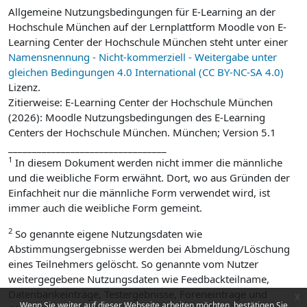
Allgemeine Nutzungsbedingungen für E-Learning an der
Hochschule München auf der Lernplattform Moodle von E-
Learning Center der Hochschule München steht unter einer
Namensnennung - Nicht-kommerziell - Weitergabe unter
gleichen Bedingungen 4.0 International (CC BY-NC-SA 4.0)
Lizenz.
Zitierweise: E-Learning Center der Hochschule München
(2026): Moodle Nutzungsbedingungen des E-Learning
Centers der Hochschule München. München; Version 5.1
_________________________________
1
In diesem Dokument werden nicht immer die männliche
und die weibliche Form erwähnt. Dort, wo aus Gründen der
Einfachheit nur die männliche Form verwendet wird, ist
immer auch die weibliche Form gemeint.
2
So genannte eigene Nutzungsdaten wie
Abstimmungsergebnisse werden bei Abmeldung/Löschung
eines Teilnehmers gelöscht. So genannte vom Nutzer
weitergegebene Nutzungsdaten wie Feedbackteilname,
Datenbankeinträge, Testergebnisse, Foreneintrage und
x
Wenn Sie weiter auf dieser Webseite arbeiten möchten, bestätigen Sie