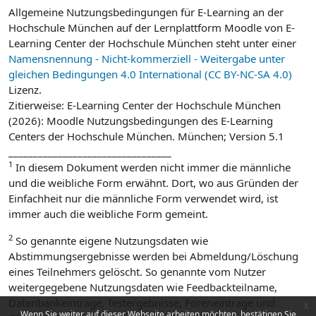
Allgemeine Nutzungsbedingungen für E-Learning an der
Hochschule München auf der Lernplattform Moodle von E-
Learning Center der Hochschule München steht unter einer
Namensnennung - Nicht-kommerziell - Weitergabe unter
gleichen Bedingungen 4.0 International (CC BY-NC-SA 4.0)
Lizenz.
Zitierweise: E-Learning Center der Hochschule München
(2026): Moodle Nutzungsbedingungen des E-Learning
Centers der Hochschule München. München; Version 5.1
_________________________________
1
In diesem Dokument werden nicht immer die männliche
und die weibliche Form erwähnt. Dort, wo aus Gründen der
Einfachheit nur die männliche Form verwendet wird, ist
immer auch die weibliche Form gemeint.
2
So genannte eigene Nutzungsdaten wie
Abstimmungsergebnisse werden bei Abmeldung/Löschung
eines Teilnehmers gelöscht. So genannte vom Nutzer
weitergegebene Nutzungsdaten wie Feedbackteilname,
Datenbankeinträge, Testergebnisse, Foreneintrage und
x
Wenn Sie weiter auf dieser Webseite arbeiten möchten, bestätigen Sie