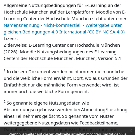
Allgemeine Nutzungsbedingungen für E-Learning an der
Hochschule München auf der Lernplattform Moodle von E-
Learning Center der Hochschule München steht unter einer
Namensnennung - Nicht-kommerziell - Weitergabe unter
gleichen Bedingungen 4.0 International (CC BY-NC-SA 4.0)
Lizenz.
Zitierweise: E-Learning Center der Hochschule München
(2026): Moodle Nutzungsbedingungen des E-Learning
Centers der Hochschule München. München; Version 5.1
_________________________________
1
In diesem Dokument werden nicht immer die männliche
und die weibliche Form erwähnt. Dort, wo aus Gründen der
Einfachheit nur die männliche Form verwendet wird, ist
immer auch die weibliche Form gemeint.
2
So genannte eigene Nutzungsdaten wie
Abstimmungsergebnisse werden bei Abmeldung/Löschung
eines Teilnehmers gelöscht. So genannte vom Nutzer
weitergegebene Nutzungsdaten wie Feedbackteilname,
Datenbankeinträge, Testergebnisse, Foreneintrage und
x
Wenn Sie weiter auf dieser Webseite arbeiten möchten, bestätigen Sie