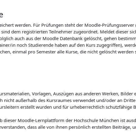
e
peichert werden. Für Prüfungen steht der Moodle-Prüfungsserver
sind dem registrierten Teilnehmer zugeordnet. Meldet dieser si
folglich auch aus der Moodle Datenbank gelöscht, gehen bestim
strainer/in noch Studierende haben auf den Kurs zugegriffen), w
chen, einmal pro Semester alle Kurse, die nicht gelöscht werden s
 Kursmaterialien, Vorlagen, Auszügen aus anderen Werken, Bilder
lich nicht außerhalb des Kursraumes verwendet und/oder an Drit
Kursleitern erstellt wurden und für urheberrechtlich schutzfähig
b dieser Moodle-Lernplattform der Hochschule München ist ausdr
inverstanden, dass alle von ihnen persönlich erstellten Beiträge, 