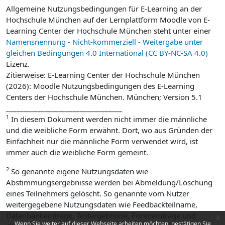
Allgemeine Nutzungsbedingungen für E-Learning an der
Hochschule München auf der Lernplattform Moodle von E-
Learning Center der Hochschule München steht unter einer
Namensnennung - Nicht-kommerziell - Weitergabe unter
gleichen Bedingungen 4.0 International (CC BY-NC-SA 4.0)
Lizenz.
Zitierweise: E-Learning Center der Hochschule München
(2026): Moodle Nutzungsbedingungen des E-Learning
Centers der Hochschule München. München; Version 5.1
_________________________________
1
In diesem Dokument werden nicht immer die männliche
und die weibliche Form erwähnt. Dort, wo aus Gründen der
Einfachheit nur die männliche Form verwendet wird, ist
immer auch die weibliche Form gemeint.
2
So genannte eigene Nutzungsdaten wie
Abstimmungsergebnisse werden bei Abmeldung/Löschung
eines Teilnehmers gelöscht. So genannte vom Nutzer
weitergegebene Nutzungsdaten wie Feedbackteilname,
Datenbankeinträge, Testergebnisse, Foreneintrage und
x
Wenn Sie weiter auf dieser Webseite arbeiten möchten, bestätigen Sie