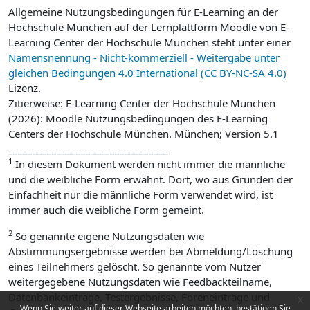
Allgemeine Nutzungsbedingungen für E-Learning an der
Hochschule München auf der Lernplattform Moodle von E-
Learning Center der Hochschule München steht unter einer
Namensnennung - Nicht-kommerziell - Weitergabe unter
gleichen Bedingungen 4.0 International (CC BY-NC-SA 4.0)
Lizenz.
Zitierweise: E-Learning Center der Hochschule München
(2026): Moodle Nutzungsbedingungen des E-Learning
Centers der Hochschule München. München; Version 5.1
_________________________________
1
In diesem Dokument werden nicht immer die männliche
und die weibliche Form erwähnt. Dort, wo aus Gründen der
Einfachheit nur die männliche Form verwendet wird, ist
immer auch die weibliche Form gemeint.
2
So genannte eigene Nutzungsdaten wie
Abstimmungsergebnisse werden bei Abmeldung/Löschung
eines Teilnehmers gelöscht. So genannte vom Nutzer
weitergegebene Nutzungsdaten wie Feedbackteilname,
Datenbankeinträge, Testergebnisse, Foreneintrage und
x
Wenn Sie weiter auf dieser Webseite arbeiten möchten, bestätigen Sie