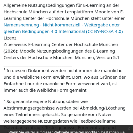
Allgemeine Nutzungsbedingungen für E-Learning an der
Hochschule München auf der Lernplattform Moodle von E-
Learning Center der Hochschule München steht unter einer
Namensnennung - Nicht-kommerziell - Weitergabe unter
gleichen Bedingungen 4.0 International (CC BY-NC-SA 4.0)
Lizenz.
Zitierweise: E-Learning Center der Hochschule München
(2026): Moodle Nutzungsbedingungen des E-Learning
Centers der Hochschule München. München; Version 5.1
_________________________________
1
In diesem Dokument werden nicht immer die männliche
und die weibliche Form erwähnt. Dort, wo aus Gründen der
Einfachheit nur die männliche Form verwendet wird, ist
immer auch die weibliche Form gemeint.
2
So genannte eigene Nutzungsdaten wie
Abstimmungsergebnisse werden bei Abmeldung/Löschung
eines Teilnehmers gelöscht. So genannte vom Nutzer
weitergegebene Nutzungsdaten wie Feedbackteilname,
Datenbankeinträge, Testergebnisse, Foreneintrage und
x
Wenn Sie weiter auf dieser Webseite arbeiten möchten, bestätigen Sie