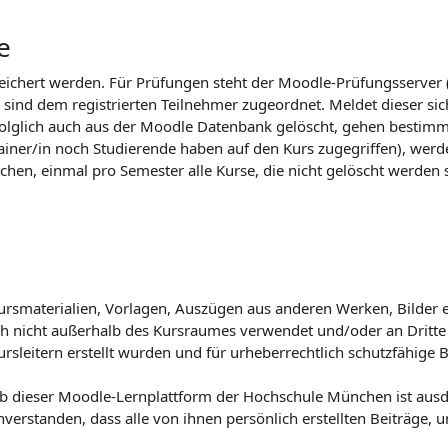
e
peichert werden. Für Prüfungen steht der Moodle-Prüfungsserver
sind dem registrierten Teilnehmer zugeordnet. Meldet dieser si
folglich auch aus der Moodle Datenbank gelöscht, gehen bestim
strainer/in noch Studierende haben auf den Kurs zugegriffen), w
chen, einmal pro Semester alle Kurse, die nicht gelöscht werden s
 Kursmaterialien, Vorlagen, Auszügen aus anderen Werken, Bilder
lich nicht außerhalb des Kursraumes verwendet und/oder an Drit
Kursleitern erstellt wurden und für urheberrechtlich schutzfähig
b dieser Moodle-Lernplattform der Hochschule München ist ausdr
inverstanden, dass alle von ihnen persönlich erstellten Beiträge, 