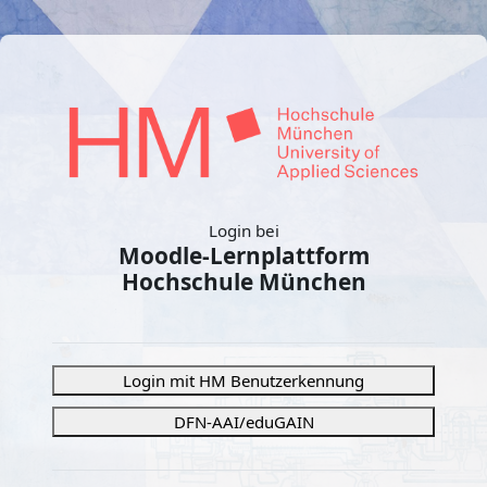
Zum Hauptinhalt
Login bei
Moodle-Lernplattform
Hochschule München
Anmelden bei 'Moodle-Lern
Login mit HM Benutzerkennung
DFN-AAI/eduGAIN