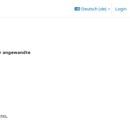
Deutsch ‎(de)‎
Login
ür angewandte
hts.