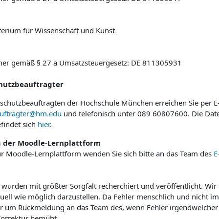
terium für Wissenschaft und Kunst
mer gemäß § 27 a Umsatzsteuergesetz: DE 811305931
hutzbeauftragter
schutzbeauftragten der Hochschule München erreichen Sie per E-
auftragter@hm.edu
und telefonisch unter 089 60807600. Die Dat
findet sich
hier
.
g der Moodle-Lernplattform
zur Moodle-Lernplattform wenden Sie sich bitte an das Team des
E
n wurden mit größter Sorgfalt recherchiert und veröffentlicht. W
uell wie möglich darzustellen. Da Fehler menschlich und nicht i
zer um Rückmeldung an das Team des, wenn Fehler irgendwelcher 
Korrektur bemüht.